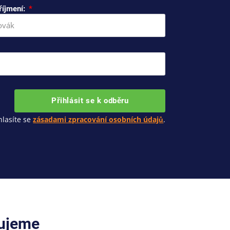
říjmení:
Přihlásit se k odběru
lasíte se
zásadami zpracování osobních údajů
.
cujeme