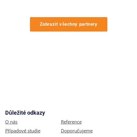
Zobrazit všechny partnery
Důležité odkazy
O nás
Reference
Případové studie
Doporučujeme