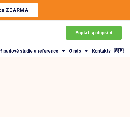
ýza ZDARMA
Poptat spolupráci
řípadové studie a reference
O nás
Kontakty
🇬🇧