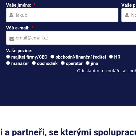
Vaše jméno:
Vaše p
Váš e-mail:
Vaše pozice:
majitel firmy/CEO
obchodní/finanční ředitel
HR
manažer
obchodník
operátor
jiná
Odeslaním formuláře se souh
ti a partneři, se kterými spolupra