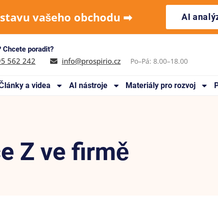
 stavu vašeho obchodu ➡︎
AI anal
 Chcete poradit?
95 562 242
info@prospirio.cz
Po–Pá: 8.00–18.00
Články a videa
AI nástroje
Materiály pro rozvoj
P
e Z ve firmě