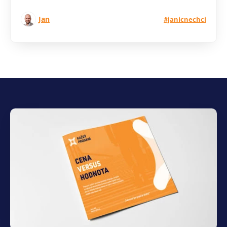
Jan
#janicnechci