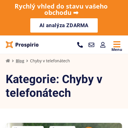
Rychlý vhled do stavu vašeho
obchodu ➡︎
AI analýza ZDARMA
Menu
Blog
Chyby v telefonátech
Kategorie: Chyby v
telefonátech