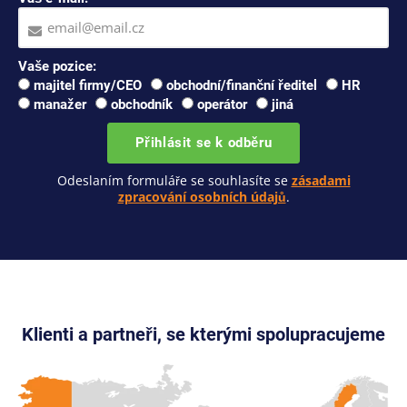
Vaše pozice:
majitel firmy/CEO
obchodní/finanční ředitel
HR
manažer
obchodník
operátor
jiná
Přihlásit se k odběru
Odeslaním formuláře se souhlasíte se
zásadami
zpracování osobních údajů
.
Klienti a partneři, se kterými spolupracujeme