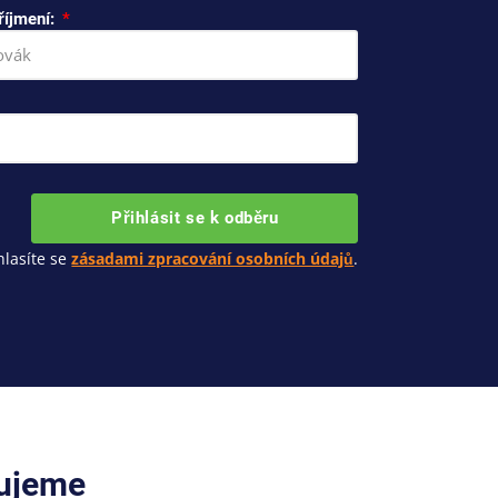
říjmení:
Přihlásit se k odběru
lasíte se
zásadami zpracování osobních údajů
.
cujeme