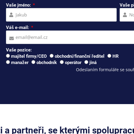
Vaše jméno:
Vaše p
Váš e-mail:
Vaše pozice:
majitel firmy/CEO
obchodní/finanční ředitel
HR
manažer
obchodník
operátor
jiná
Odeslaním formuláře se souh
ti a partneři, se kterými spolupra