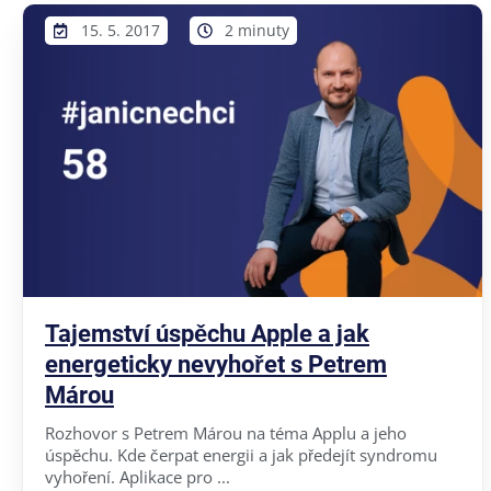
15. 5. 2017
2 minuty
Tajemství úspěchu Apple a jak
energeticky nevyhořet s Petrem
Márou
Rozhovor s Petrem Márou na téma Applu a jeho
úspěchu. Kde čerpat energii a jak předejít syndromu
vyhoření. Aplikace pro ...