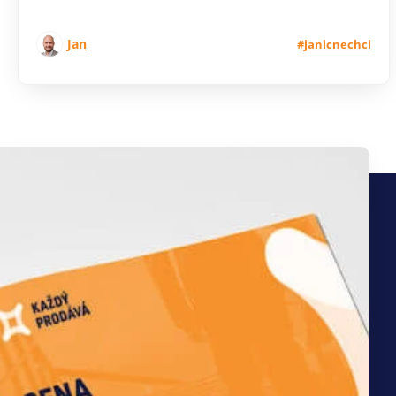
Jan
#janicnechci