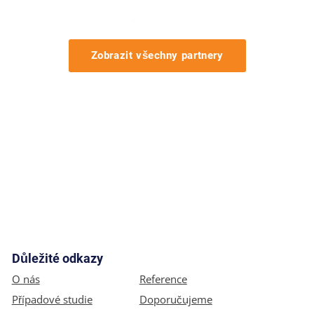
Zobrazit všechny partnery
Důležité odkazy
O nás
Reference
Případové studie
Doporučujeme