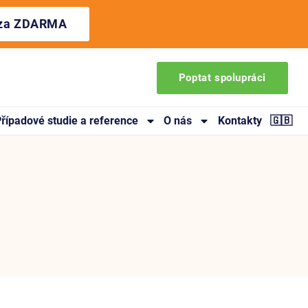
ýza ZDARMA
Poptat spolupráci
řípadové studie a reference
O nás
Kontakty
🇬🇧