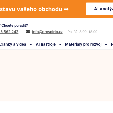
 stavu vašeho obchodu ➡︎
AI anal
 Chcete poradit?
95 562 242
info@prospirio.cz
Po–Pá: 8.00–18.00
Články a videa
AI nástroje
Materiály pro rozvoj
P