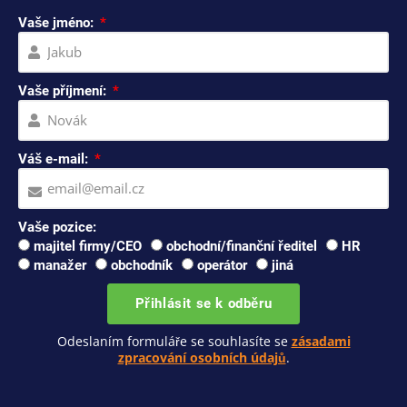
Vaše jméno:
Vaše příjmení:
Váš e-mail:
Vaše pozice:
majitel firmy/CEO
obchodní/finanční ředitel
HR
manažer
obchodník
operátor
jiná
Přihlásit se k odběru
Odeslaním formuláře se souhlasíte se
zásadami
zpracování osobních údajů
.