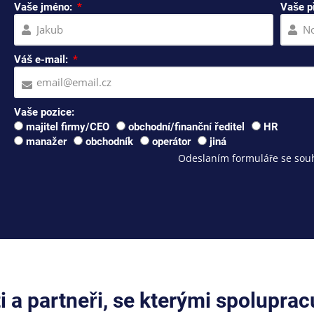
Vaše jméno:
Vaše p
Váš e-mail:
Vaše pozice:
majitel firmy/CEO
obchodní/finanční ředitel
HR
manažer
obchodník
operátor
jiná
Odeslaním formuláře se souh
ti a partneři, se kterými spolupra