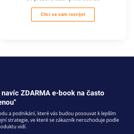
Chci se sám rozvíjet
jte navíc ZDARMA e-book na často
enou"
hodu a podnikání, které vás budou posouvat k lepším
ní strategie, ve které se zákazník nerozhoduje podle
oduktu vidí.