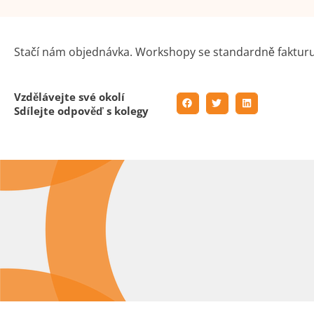
Stačí nám objednávka. Workshopy se standardně fakturují
Vzdělávejte své okolí
Sdílejte odpověď s kolegy