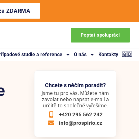
ýza ZDARMA
Poptat spolupráci
řípadové studie a reference
O nás
Kontakty
🇬🇧
e
Chcete s něčím poradit?
Jsme tu pro vás. Můžete nám
zavolat nebo napsat e-mail a
určitě to společně vyřešíme.
+420 295 562 242
info@prospirio.cz