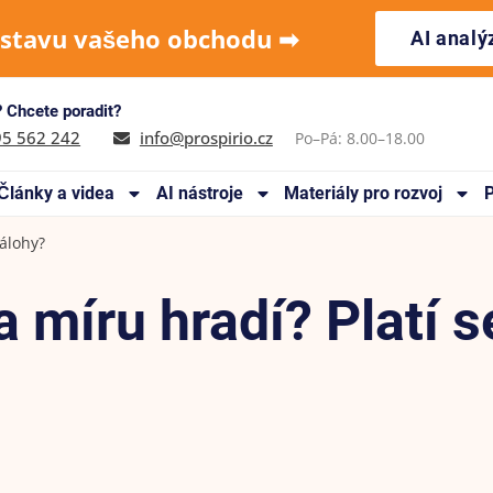
 stavu vašeho obchodu ➡︎
AI anal
 Chcete poradit?
95 562 242
info@prospirio.cz
Po–Pá: 8.00–18.00
Články a videa
AI nástroje
Materiály pro rozvoj
P
zálohy?
 míru hradí? Platí s