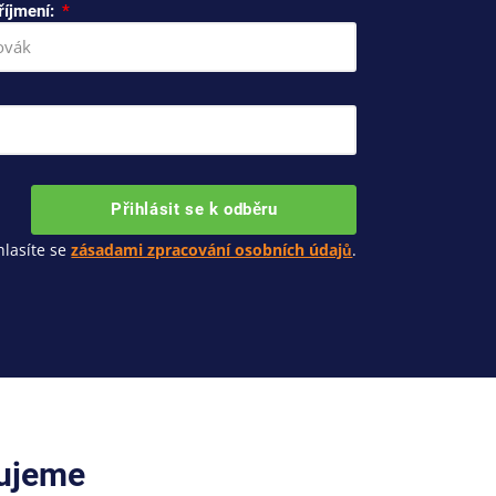
říjmení:
Přihlásit se k odběru
lasíte se
zásadami zpracování osobních údajů
.
cujeme