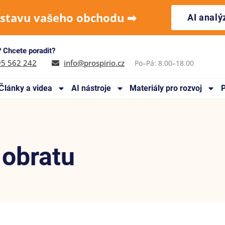
 stavu vašeho obchodu ➡︎
AI anal
 Chcete poradit?
95 562 242
info@prospirio.cz
Po–Pá: 8.00–18.00
Články a videa
AI nástroje
Materiály pro rozvoj
P
 obratu