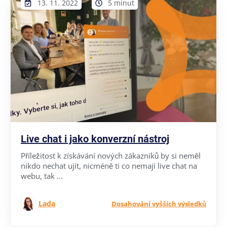
13. 11. 2022
5 minut
Live chat i jako konverzní nástroj
Příležitost k získávání nových zákazníků by si neměl
nikdo nechat ujít, nicméně ti co nemají live chat na
webu, tak ...
Lada
Dosahování vyšších výsledků