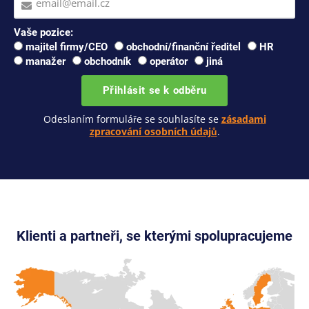
Vaše pozice:
majitel firmy/CEO
obchodní/finanční ředitel
HR
manažer
obchodník
operátor
jiná
Přihlásit se k odběru
Odeslaním formuláře se souhlasíte se
zásadami
zpracování osobních údajů
.
Klienti a partneři, se kterými spolupracujeme