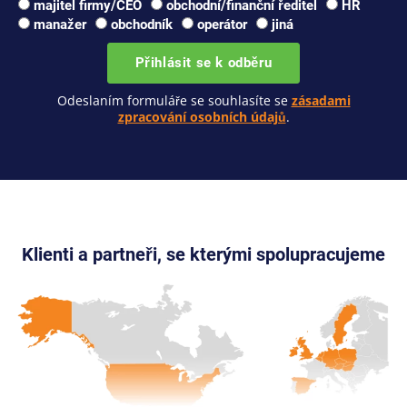
majitel firmy/CEO
obchodní/finanční ředitel
HR
manažer
obchodník
operátor
jiná
Přihlásit se k odběru
Odeslaním formuláře se souhlasíte se
zásadami
zpracování osobních údajů
.
Klienti a partneři, se kterými spolupracujeme