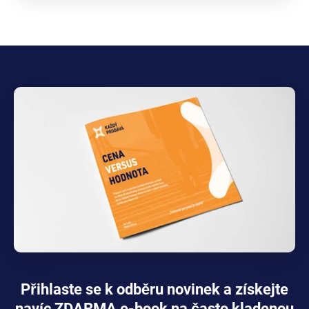
Přihlaste se k odběru novinek a získejte
navíc ZDARMA e-book na často kladenou