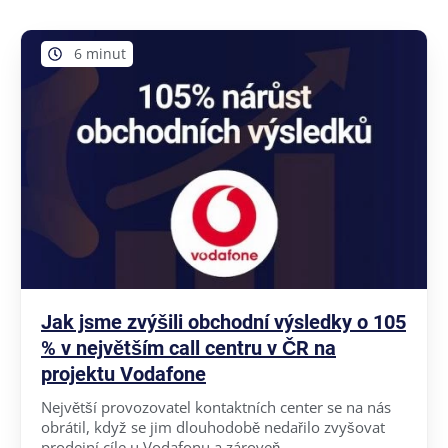
6 minut
Jak jsme zvýšili obchodní výsledky o 105
% v největším call centru v ČR na
projektu Vodafone
Největší provozovatel kontaktních center se na nás
obrátil, když se jim dlouhodobě nedařilo zvyšovat
prodejní cíle u Vodafonu a zároveň ...