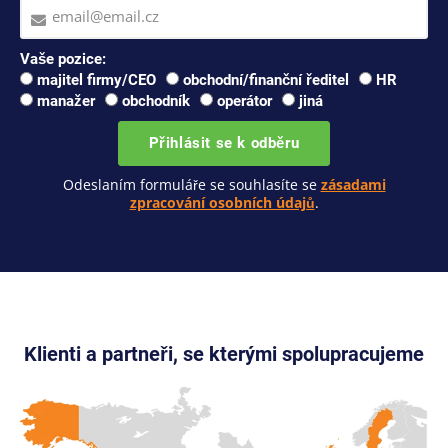
Vaše pozice:
majitel firmy/CEO
obchodní/finanční ředitel
HR
manažer
obchodník
operátor
jiná
Přihlásit se k odběru
Odeslaním formuláře se souhlasíte se
zásadami
zpracování osobních údajů
.
Klienti a partneři, se kterými spolupracujeme