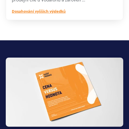
Dosahování vyšších výsledků