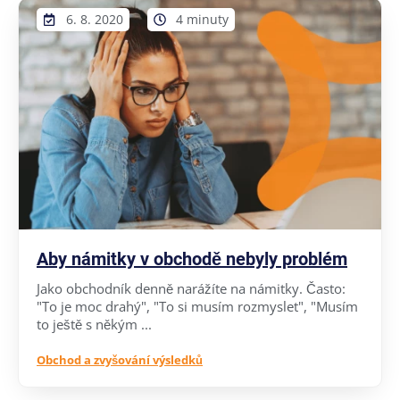
6. 8. 2020
4 minuty
Aby námitky v obchodě nebyly problém
Jako obchodník denně narážíte na námitky. Často:
"To je moc drahý", "To si musím rozmyslet", "Musím
to ještě s někým ...
Obchod a zvyšování výsledků