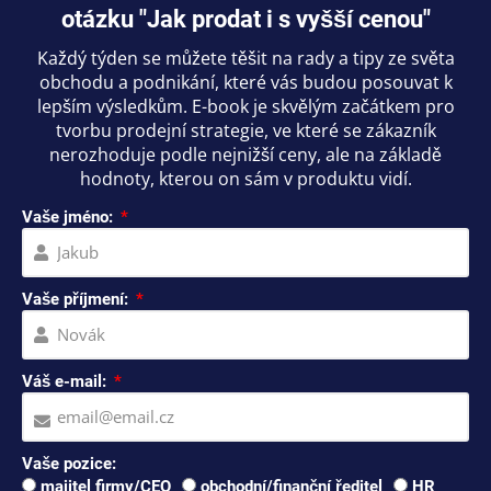
otázku "Jak prodat i s vyšší cenou"
Každý týden se můžete těšit na rady a tipy ze světa
obchodu a podnikání, které vás budou posouvat k
lepším výsledkům. E-book je skvělým začátkem pro
tvorbu prodejní strategie, ve které se zákazník
nerozhoduje podle nejnižší ceny, ale na základě
hodnoty, kterou on sám v produktu vidí.
Vaše jméno:
Vaše příjmení:
Váš e-mail:
Vaše pozice:
majitel firmy/CEO
obchodní/finanční ředitel
HR