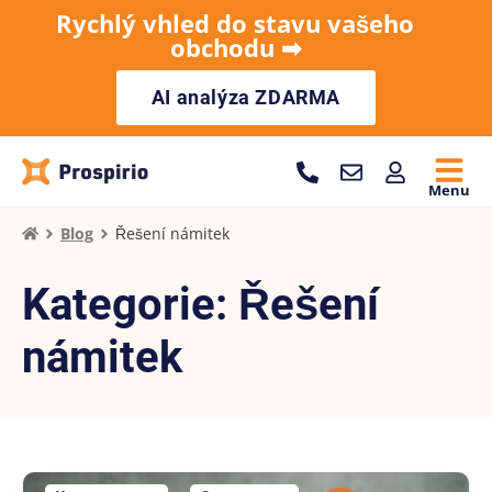
Rychlý vhled do stavu vašeho
obchodu ➡︎
AI analýza ZDARMA
Menu
Blog
Řešení námitek
Kategorie: Řešení
námitek