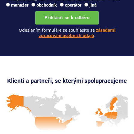
manažer
obchodník
operátor
jiná
Přihlásit se k odběru
Odeslaním formuláře se souhlasíte se
zásadami
zpracování osobních údajů
.
Klienti a partneři, se kterými spolupracujeme