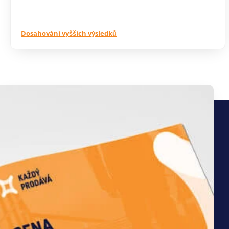
Dosahování vyšších výsledků