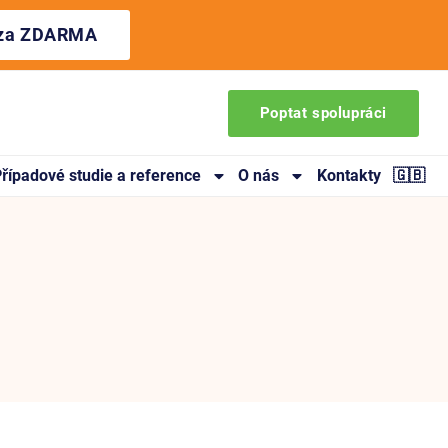
ýza ZDARMA
Poptat spolupráci
řípadové studie a reference
O nás
Kontakty
🇬🇧