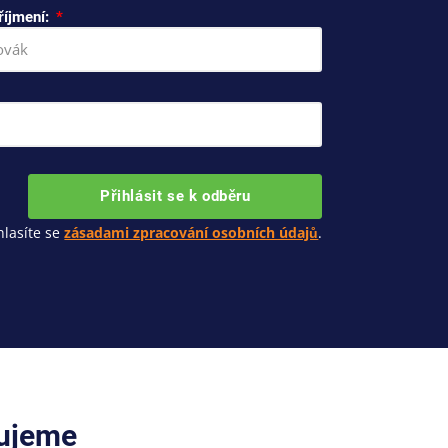
říjmení:
Přihlásit se k odběru
lasíte se
zásadami zpracování osobních údajů
.
cujeme