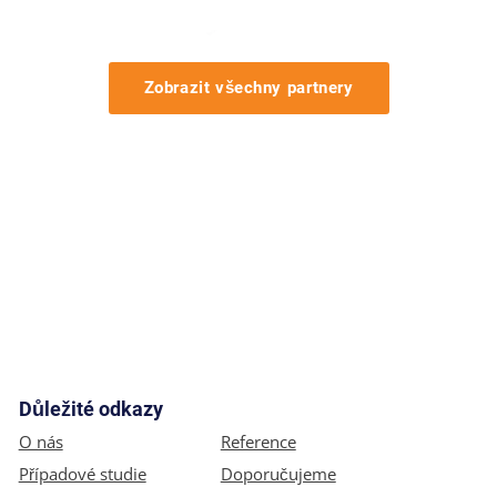
Zobrazit všechny partnery
Důležité odkazy
O nás
Reference
Případové studie
Doporučujeme