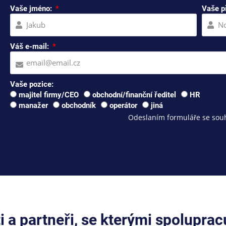
Vaše jméno:
Vaše p
Váš e-mail:
Vaše pozice:
majitel firmy/CEO
obchodní/finanční ředitel
HR
manažer
obchodník
operátor
jiná
Odeslaním formuláře se souh
ti a partneři, se kterými spolupra