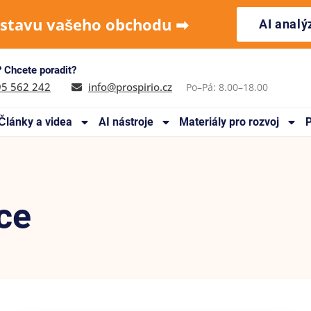
 stavu vašeho obchodu ➡︎
AI anal
 Chcete poradit?
95 562 242
info@prospirio.cz
Po–Pá: 8.00–18.00
Články a videa
AI nástroje
Materiály pro rozvoj
P
ce