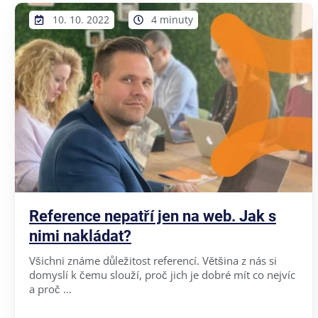
10. 10. 2022
4 minuty
Reference nepatří jen na web. Jak s
nimi nakládat?
Všichni známe důležitost referencí. Většina z nás si
domyslí k čemu slouží, proč jich je dobré mít co nejvíc
a proč ...