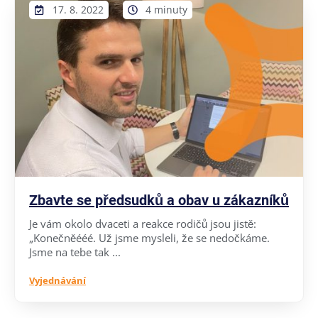
17. 8. 2022
4 minuty
Zbavte se předsudků a obav u zákazníků
Je vám okolo dvaceti a reakce rodičů jsou jistě:
„Konečněééé. Už jsme mysleli, že se nedočkáme.
Jsme na tebe tak ...
Vyjednávání