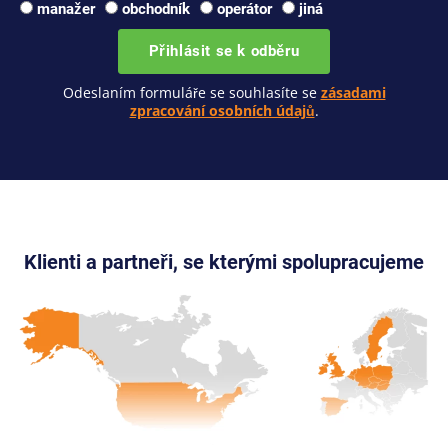
manažer
obchodník
operátor
jiná
Přihlásit se k odběru
Odeslaním formuláře se souhlasíte se
zásadami
zpracování osobních údajů
.
Klienti a partneři, se kterými spolupracujeme