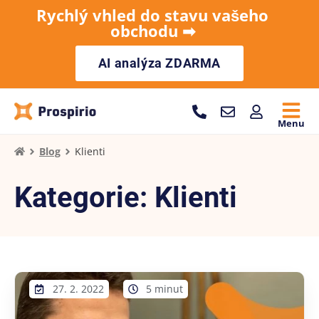
Rychlý vhled do stavu vašeho
obchodu ➡︎
AI analýza ZDARMA
Menu
Blog
Klienti
Kategorie: Klienti
27. 2. 2022
5 minut