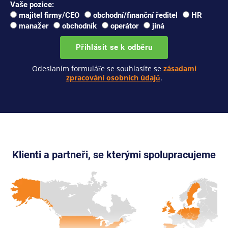
Vaše pozice:
majitel firmy/CEO
obchodní/finanční ředitel
HR
manažer
obchodník
operátor
jiná
Přihlásit se k odběru
Odeslaním formuláře se souhlasíte se
zásadami
zpracování osobních údajů
.
Klienti a partneři, se kterými spolupracujeme