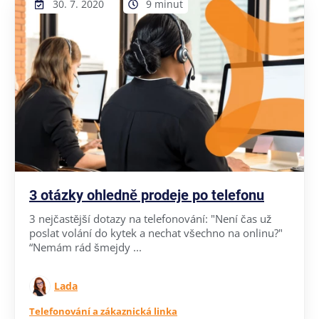
30. 7. 2020
9 minut
3 otázky ohledně prodeje po telefonu
3 nejčastější dotazy na telefonování: "Není čas už
poslat volání do kytek a nechat všechno na onlinu?"
“Nemám rád šmejdy ...
Lada
Telefonování a zákaznická linka