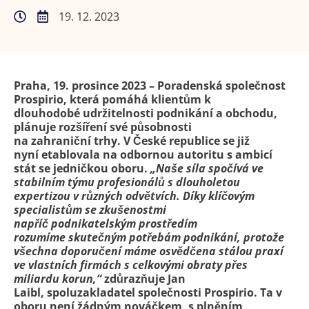
19. 12. 2023
Praha, 19. prosince 2023 – Poradenská společnost
Prospirio, která pomáhá klientům k
dlouhodobé udržitelnosti podnikání a obchodu,
plánuje rozšíření své působnosti
na zahraniční trhy. V České republice se již
nyní etablovala na odbornou autoritu s ambicí
stát se jedničkou oboru.
„Naše síla spočívá ve
stabilním týmu profesionálů s dlouholetou
expertizou v různých odvětvích. Díky klíčovým
specialistům se zkušenostmi
napříč podnikatelským prostředím
rozumíme skutečným potřebám podnikání, protože
všechna doporučení máme osvědčena stálou praxí
ve vlastních firmách s celkovými obraty přes
miliardu korun,“
zdůrazňuje Jan
Laibl, spoluzakladatel společnosti Prospirio. Ta v
oboru není žádným nováčkem, s plněním