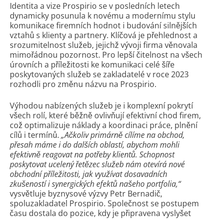
Identita a vize Prospirio se v posledních letech
dynamicky posunula k novému a modernímu stylu
komunikace firemních hodnot i budování silnějších
vztahů s klienty a partnery. Klíčová je přehlednost a
srozumitelnost služeb, jejichž vývoji firma věnovala
mimořádnou pozornost. Pro lepší čitelnost na všech
úrovních a příležitosti ke komunikaci celé šíře
poskytovaných služeb se zakladatelé v roce 2023
rozhodli pro změnu názvu na Prospirio.
Výhodou nabízených služeb je i komplexní pokrytí
všech rolí, které běžně ovlivňují efektivní chod firem,
což optimalizuje náklady a koordinaci práce, plnění
cílů i termínů.
„Ačkoliv primárně cílíme na obchod,
přesah máme i do dalších oblastí, abychom mohli
efektivně reagovat na potřeby klientů. Schopnost
poskytovat ucelený řetězec služeb nám otevírá nové
obchodní příležitosti, jak využívat dosavadních
zkušeností i synergických efektů našeho portfolia,“
vysvětluje byznysové výzvy Petr Bernadič,
spoluzakladatel Prospirio. Společnost se postupem
času dostala do pozice, kdy je připravena vyslyšet