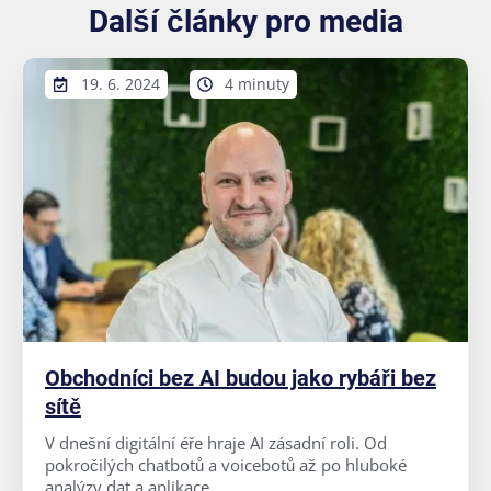
Další články pro media
19. 6. 2024
4 minuty
Obchodníci bez AI budou jako rybáři bez
sítě
V dnešní digitální éře hraje AI zásadní roli. Od
pokročilých chatbotů a voicebotů až po hluboké
analýzy dat a aplikace ...