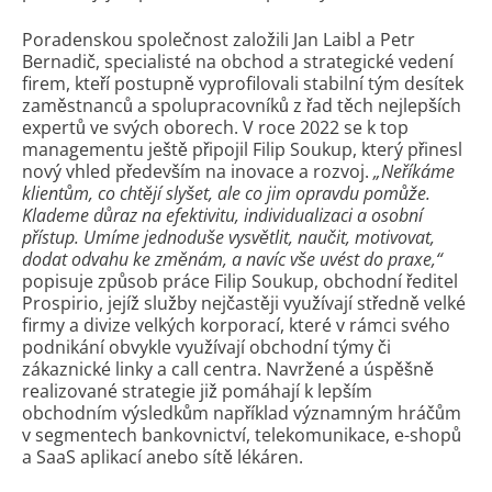
Poradenskou společnost založili Jan Laibl a Petr
Bernadič, specialisté na obchod a strategické vedení
firem, kteří postupně vyprofilovali stabilní tým desítek
zaměstnanců a spolupracovníků z řad těch nejlepších
expertů ve svých oborech. V roce 2022 se k top
managementu ještě připojil Filip Soukup, který přinesl
nový vhled především na inovace a rozvoj.
„Neříkáme
klientům, co chtějí slyšet, ale co jim opravdu pomůže.
Klademe důraz na efektivitu, individualizaci a osobní
přístup. Umíme jednoduše vysvětlit, naučit, motivovat,
dodat odvahu ke změnám, a navíc vše uvést do praxe,“
popisuje způsob práce Filip Soukup, obchodní ředitel
Prospirio, jejíž služby nejčastěji využívají středně velké
firmy a divize velkých korporací, které v rámci svého
podnikání obvykle využívají obchodní týmy či
zákaznické linky a call centra. Navržené a úspěšně
realizované strategie již pomáhají k lepším
obchodním výsledkům například významným hráčům
v segmentech bankovnictví, telekomunikace, e-shopů
a SaaS aplikací anebo sítě lékáren.