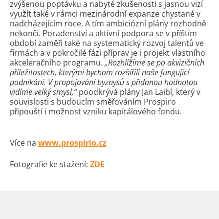
zvýšenou poptávku a nabyté zkušenosti s jasnou vizí
využít také v rámci mezinárodní expanze chystané v
nadcházejícím roce. A tím ambiciózní plány rozhodně
nekončí. Poradenství a aktivní podpora se v příštím
období zaměří také na systematický rozvoj talentů ve
firmách a v pokročilé fázi příprav je i projekt vlastního
akceleračního programu.
„Rozhlížíme se po akvizičních
příležitostech, kterými bychom rozšířili naše fungující
podnikání. V propojování byznysů s přidanou hodnotou
vidíme velký smysl,“
poodkrývá plány Jan Laibl, který v
souvislosti s budoucím směřováním Prospiro
připouští i možnost vzniku kapitálového fondu.
Více na
www.prospirio.cz
Fotografie ke stažení:
ZDE