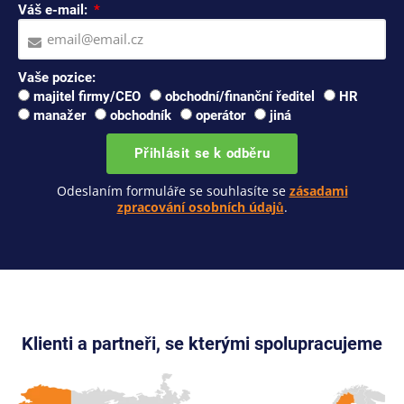
Váš e-mail:
Vaše pozice:
majitel firmy/CEO
obchodní/finanční ředitel
HR
manažer
obchodník
operátor
jiná
Přihlásit se k odběru
Odeslaním formuláře se souhlasíte se
zásadami
zpracování osobních údajů
.
Klienti a partneři, se kterými spolupracujeme