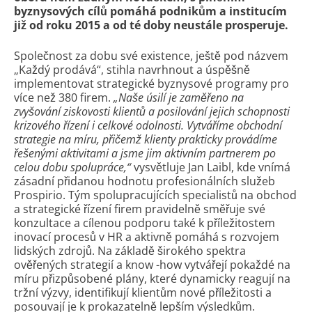
byznysových cílů pomáhá podnikům a institucím
již od roku 2015 a od té doby neustále prosperuje.
Společnost za dobu své existence, ještě pod názvem
„Každý prodává“, stihla navrhnout a úspěšně
implementovat strategické byznysové programy pro
více než 380 firem.
„Naše úsilí je zaměřeno na
zvyšování ziskovosti klientů a posilování jejich schopnosti
krizového řízení i celkové odolnosti. Vytváříme obchodní
strategie na míru, přičemž klienty prakticky provádíme
řešenými aktivitami a jsme jim aktivním partnerem po
celou dobu spolupráce,“
vysvětluje Jan Laibl, kde vnímá
zásadní přidanou hodnotu profesionálních služeb
Prospirio. Tým spolupracujících specialistů na obchod
a strategické řízení firem pravidelně směřuje své
konzultace a cílenou podporu také k příležitostem
inovací procesů v HR a aktivně pomáhá s rozvojem
lidských zdrojů. Na základě širokého spektra
ověřených strategií a know -how vytvářejí pokaždé na
míru přizpůsobené plány, které dynamicky reagují na
tržní výzvy, identifikují klientům nové příležitosti a
posouvají je k prokazatelně lepším výsledkům.