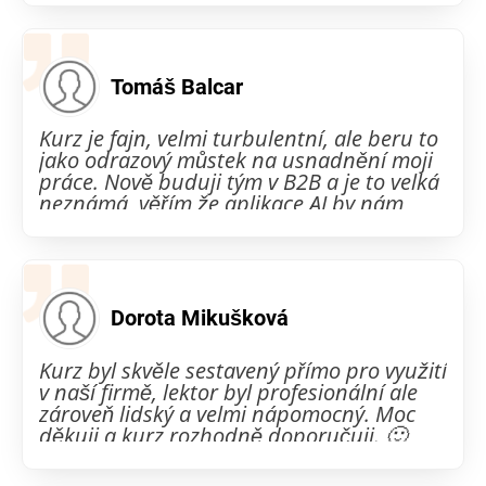
nesympatická a měla jsem zábrany ji
používat. Děkuji.
Tomáš Balcar
Kurz je fajn, velmi turbulentní, ale beru to
jako odrazový můstek na usnadnění moji
práce. Nově buduji tým v B2B a je to velká
neznámá, věřím že aplikace AI by nám
mohla velmi usnadnit proces
Dorota Mikušková
Kurz byl skvěle sestavený přímo pro využití
v naší firmě, lektor byl profesionální ale
zároveň lidský a velmi nápomocný. Moc
děkuji a kurz rozhodně doporučuji. 🙂