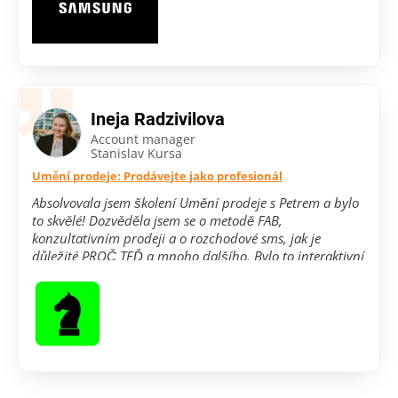
námitkami
zákazníků, jak prodávat víc a lépe. A ty
zkratky, co jsme si vytvořili, to je zlatý důl! Odbavíme
zákazníky rychleji a všichni jsou spokojenější.
Samozřejmě se to promítlo i směrem
ke zvýšení
prodejů
. Musím říct, že díky Prospirio jsme si výrazně
polepšili a zjednodušili práci. 🙂
Ineja Radzivilova
Account manager
Stanislav Kursa
Umění prodeje: Prodávejte jako profesionál
Absolvovala jsem školení Umění prodeje s Petrem a bylo
to skvělé! Dozvěděla jsem se o metodě FAB,
konzultativním prodeji a o rozchodové sms, jak je
důležité PROČ TEĎ a mnoho dalšího. Bylo to interaktivní
a šli jsme do praxe, konkrétní příklady a příběhy.
A
nejlepší je, že vědomě jsem to vše implementovala a
opravdu to funguje!
Cítím se jistější v prodeji, dokážu
odhalit sama, co chybělo k tomu, aby klient byl
uzavřený nebo taky s klidem pustit a neztrácet čas
se ztraceným klientem.
Děkuji mnohokrát za vaše
zkušenosti a tento workshop. Rozhodně se ještě
uvidíme!