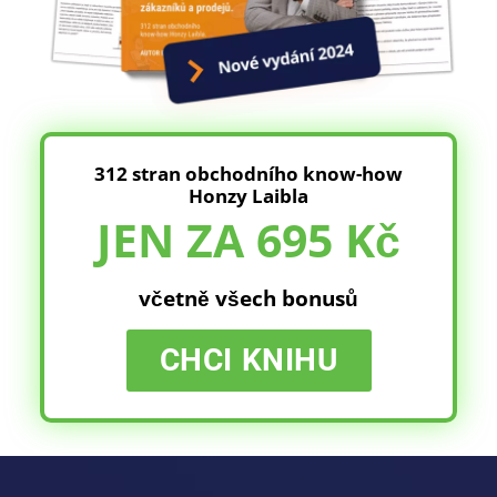
312 stran obchodního know-how
Honzy Laibla
JEN ZA 695 Kč
včetně všech bonusů
CHCI KNIHU