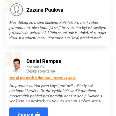
Zuzana Paulová
Moc děkuji za bezva školení! Role lektora není vůbec
jednoduchá, ale chopil jsi se jí bravurně a byl jsi skvělým
průvodcem světem AI. Líbilo se mi, jak jsi dokázal rozvíjet
diskusi a sdílení mezi účastníky, i celkový přehled nad
nástroji, které je možné využívat.
Daniel Rampas
obchodník
Česká spořitelna
Ne! Já nic nechci (kniha) – NOVÉ VYDÁNÍ
Na prvním vydání jsem kdysi postavil základy své
obchodní kariéry. Druhé vydání ale vnáší mnohem
modernější pohled pro potřeby dnešní doby. Hlavně s
konkrétními praktickými tipy, to oceňuji. Dobrá práce!