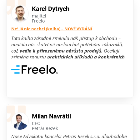
Karel Dytrych
majitel
Freelo
Ne! Já nic nechci (kniha) – NOVÉ VYDÁNÍ
Tato kniha zásadně změnila náš přístup k obchodu –
naučila nás skutečně naslouchat potřebám zákazníků,
což
vedlo k přirozenému nárůstu prodejů.
Oceňuji
zejména spoustu
praktických příkladů a konkrétních
postupů,
které jsme mohli okamžitě využít v našem
obchodním procesu. Získali jsme tak větší tah na branku
a především lepší výsledky.
Milan Navrátil
CEO
Petrář Rezek
Naše Advokátní kancelář Petráš Rezek s.r.o. dlouhodobě