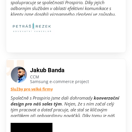
spolupracuje se společností Prospirio. Díky jejich
odborným službám v oblasti efektivní komunikace s
klienty jsme dosáhli významného zlepšení ve způsobu,
jakým
komunikujeme s klienty s dopadem na zvýšení
obchodních výsledků.
Prospirio je pro nás spolehlivým
partnerem a spolupráci s ní můžeme doporučit.
Jakub Banda
CCM
Samsung e-commerce project
Služby pro velké firmy
Společně s Prospirio jsme dali dohromady
konverzační
design pro náš sales tým
. Nejen,
že s ním začal celý
tým pracovat a doteď pracuje, ale stal se klíčovým
parťákem při onboardingu nováčků. Díky tomu je náš
onboarding rychlejší
a každý hned ví, jak na věc.
Je
skvělé mít všechno na jednom místě –
jak zacházet s