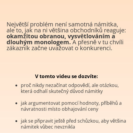
Největší problém není samotná námitka,
ale to, jak na ni většina obchodníků reaguje:
okamžitou obranou, vysvětlováním a
dlouhým monologem.
A přesně v tu chvíli
zákazník začne uvažovat o konkurenci.
V tomto videu se dozvíte:
proč nikdy nezačínat odpovědí, ale otázkou,
která odhalí skutečný důvod námitky
jak argumentovat pomocí hodnoty, příběhů a
návratnosti místo obhajování ceny
jak se připravit ještě před schůzkou, aby většina
námitek vůbec nevznikla