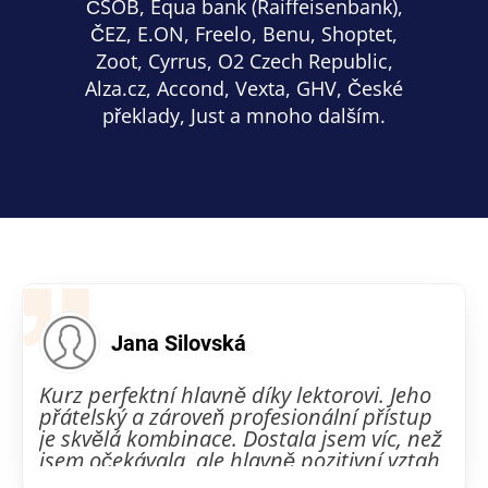
ČSOB, Equa bank (Raiffeisenbank),
ČEZ, E.ON, Freelo, Benu, Shoptet,
Zoot, Cyrrus, O2 Czech Republic,
Alza.cz, Accond, Vexta, GHV, České
překlady, Just a mnoho dalším.
Jana Silovská
Kurz perfektní hlavně díky lektorovi. Jeho
přátelský a zároveň profesionální přístup
je skvělá kombinace. Dostala jsem víc, než
jsem očekávala, ale hlavně pozitivní vztah
k AI, která mi dříve připadala