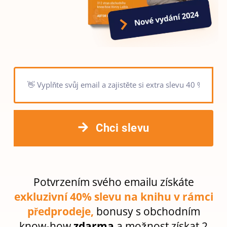
Chci slevu
Potvrzením svého emailu získáte
exkluzivní 40% slevu na knihu v rámci
předprodeje,
bonusy s obchodním
know-how
zdarma
a možnost získat 2