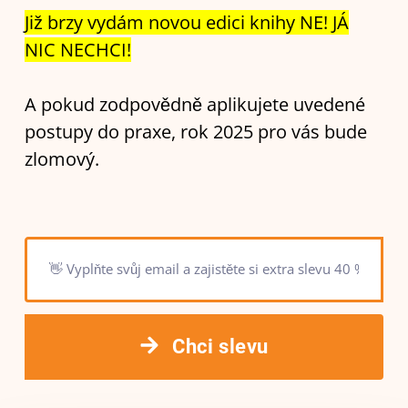
Již brzy vydám novou edici knihy NE! JÁ
NIC NECHCI!
A pokud zodpovědně aplikujete uvedené
postupy do praxe, rok 2025 pro vás bude
zlomový.
Chci slevu