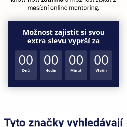
měsíční online mentoring.
Možnost zajistit si svou
extra slevu vyprší za
00
00
00
00
Dnů
Hodin
Minut
Vteřin
Tyto značky vyhledávají