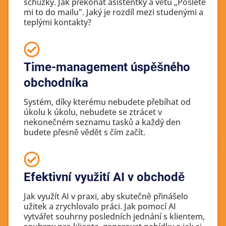
schůzky. Jak překonat asistentky a větu „Pošlete
mi to do mailu". Jaký je rozdíl mezi studenými a
teplými kontakty?
Time-management úspěšného
obchodníka
Systém, díky kterému nebudete přebíhat od
úkolu k úkolu, nebudete se ztrácet v
nekonečném seznamu tasků a každý den
budete přesně vědět s čím začít.
Efektivní využití AI v obchodě
Jak využít AI v praxi, aby skutečně přinášelo
užitek a zrychlovalo práci. Jak pomocí AI
vytvářet souhrny posledních jednání s klientem,