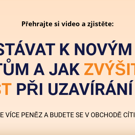
Přehrajte si video a zjistěte:
STÁVAT K NOVÝM 
TŮM A JAK
ZVÝŠI
ST
PŘI UZAVÍRÁN
E VÍCE PENĚZ A BUDETE SE V OBCHODĚ CÍT