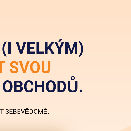
(I VELKÝM)
T SVOU
Í OBCHODŮ.
IT SEBEVĚDOMĚ.